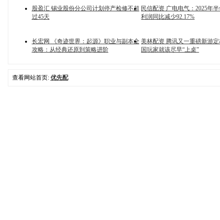
股盈汇 锡业股份分公司计划停产检修不超
民信配资 广电电气：2025年
过45天
利润同比减少92.17%
长宏网 《奇迹世界：起源》职业与副本全
美林配资 腾讯又一重磅新游定
攻略：从经典还原到策略进阶
国玩家就该尽早“上桌”
查看网站首页:
优先配