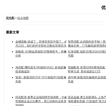
优
优先配
»
站点地图
最新文章
金橘策略 谈成了，菲律宾答应中国了。 7
智慧优配 从鸡肋到杀手锏！
月22日，咱们的外交部长王毅在菲律宾马
魔改归来，17马赫高超弹强势
策略盈 165期金原福彩3D预测奖号：奇偶
红海优配 福彩3D第2026165
分析
号图
淘优配 哪吒造车3年烧掉183亿! 多地国资
双融配资 张雪820RR赛场劲敌,
投资难追回
即将引进, 售价或超过13万
智选+ 新股消息|TOP TOY港股IPO招股书
鼎牛网 新股消息|融泰药业港股
失效
失效
同花配资 春季企业端招聘市场洞察：中大
亚晶金融 勇立创新潮头·上海产
型规模企业占比攀升，用工结构向业务变
海联通朱奕健: 打造城市“算力
现倾斜