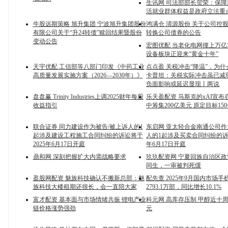
生讯网 司法部部长贺荣：保
活就业群体权益是政府立法重
牛股远期策略 旭升集团 宁波旭升集团股份
鸿满仓 清源股份 关于公司控
有限公司关于“升24转债”赎回结果暨股份
转换公司债券的公告
变动公告
宏图优配 当老化电网撞上万
设备板块正迎来“黄金十年”
天宇优配 工信部等八部门印发《中药工业
点点盈 关税冲击“降温”，为什
高质量发展实施方案（2026—2030年）》
卡普坦：关税实际冲击虽已减
负面影响或延迟显现丨两说
盘盘赢 Trinity Industries上调2025财年每股
乐天盈配资 马斯克的xAI宣布
收益指引
中筹集200亿美元 原定目标15
联合证券 同力建设作为被告/被上诉人的1
东启网 亚太轻合金南通公司作
起涉及建设工程施工合同纠纷的诉讼将于
人的1起涉及买卖合同纠纷的诉讼
2025年6月17日开庭
年6月17日开庭
鼎和网 深刻把握扩大内需战略要求
玖玖配资网 宁夏回族自治区
同生，一审被判死缓
盈股网配资 魅族科技确认不搬新总部：魅
配先查 2025年9月国内市场
族科技大楼租期还很长，会一直陪大家
2793.1万部，同比增长10.1%
富才配资 基本面与市场情绪共振 锂电产业
科元网 高库存压制 甲醇近十周
链价格涨势强劲
元