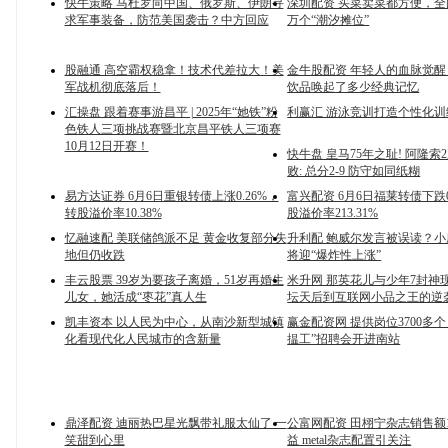
快牛策略 马杜罗向中国、俄罗斯、伊朗寻
深圳配资 买菜卖菜都方便，全
求军事装备，防范美国袭击？中方回应
万个“潮汐摊位”
股融通 高空霸权稳拿！技术代差拉大！美
金牛股配资 年轻人的血脉觉
军战机彻底落后！
饮品唤起了多少经典记忆
汇操盘 跟着赛事游昌平 | 2025年“她铁”粉
利赢汇 游泳竞训打造个性化训
色铁人三项挑战赛暨北京昌平铁人三项赛
10月12日开赛！
快牛盘 皇马75年之耻! 阿隆索
败: 总分2-9 防守如同纸糊
易方达证券 6月6日重银转债上涨0.26%，
富兴配资 6月6日福莱转债下跌0
转股溢价率10.38%
股溢价率213.31%
忆融速配 美联储鸽派不足 黄金收复部分失
升利配 鲍威尔发言被误读？
地但仍收跌
将迎“爆炸性上涨”
丰云股票 39岁为要孩子离婚，51岁再婚生
米升网 那英花儿与少年7封神
儿女，她活成“枣花”真人生
坛天后到互联网小品之王的逆
凯丰资本 以人民为中心，从南沙新型城镇
赢金配资网 提供岗位3700多
化看现代化人民城市的含新量
揾工”招聘会开进南站
鼎泽配资 迪丽热巴星光飘带礼服太仙了 一
公富网配资 田栩宁杂志销售额
笑甜到心里
益 metal杂志配置引关注